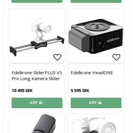
Lägg till i favoritlistan
Lägg t
Lägg t
Edelkrone SliderPLUS V5
Edelkrone HeadONE
Pro Long Kamera Slider
10 495 SEK
5 595 SEK
KÖP
KÖP