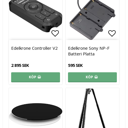
Lägg till i favoritlistan
Lägg t
Edelkrone Controller V2
Edelkrone Sony NP-F
Batteri Platta
2 895 SEK
595 SEK
KÖP
KÖP