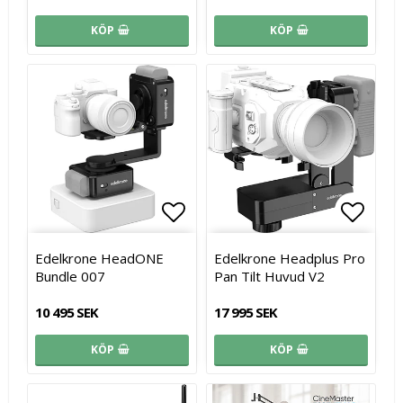
KÖP
KÖP
Lägg till i favoritlistan
Lägg till i favoritlistan
Lägg t
Edelkrone HeadONE
Edelkrone Headplus Pro
Bundle 007
Pan Tilt Huvud V2
10 495 SEK
17 995 SEK
KÖP
KÖP