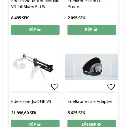
Edelkrone Motor Module
Edelkrone FlexTILT
V3 Till SliderPLUS
Prime
8 495 SEK
2 095 SEK
KÖP
KÖP
Lägg till i favoritlistan
Lägg till i favoritlistan
Lägg t
Lägg t
Edelkrone JibONE V3
Edelkrone Link Adapter
31 996,60 SEK
5 625 SEK
KÖP
LÄS MER