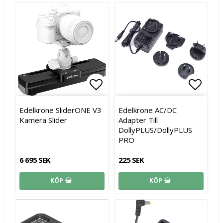
Lägg till i favoritlistan
Lägg t
Edelkrone SliderONE V3
Edelkrone AC/DC
Kamera Slider
Adapter Till
DollyPLUS/DollyPLUS
PRO
6 695 SEK
225 SEK
KÖP
KÖP