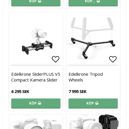
KÖP
KÖP…
Lägg till i favoritlistan
Lägg t
Lägg t
Edelkrone SliderPLUS V5
Edelkrone Tripod
Compact Kamera Slider
Wheels
6 295 SEK
7 995 SEK
KÖP
KÖP