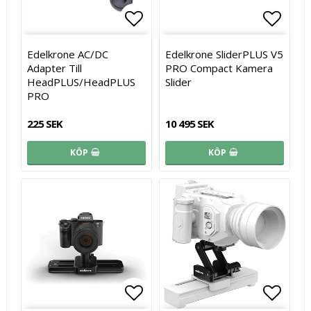
Lägg till i favoritlistan
Lägg t
Edelkrone AC/DC
Edelkrone SliderPLUS V5
Adapter Till
PRO Compact Kamera
HeadPLUS/HeadPLUS
Slider
PRO
225 SEK
10 495 SEK
KÖP
KÖP