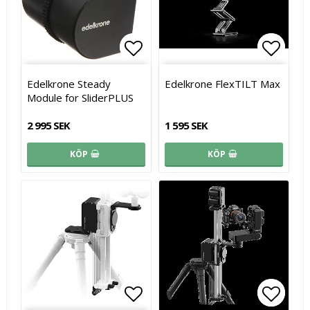
Lägg till i favoritlistan
Lägg till i favoritlistan
Lägg t
Lägg t
Edelkrone Steady
Edelkrone FlexTILT Max
Module for SliderPLUS
2 995 SEK
1 595 SEK
KÖP
KÖP