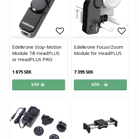
Lägg till i favoritlistan
Lägg till i favoritlistan
Lägg t
Lägg t
Edelkrone Stop-Motion
Edelkrone Focus/Zoom
Module Till HeadPLUS
Module for HeadPLUS
or HeadPLUS PRO
1 875 SEK
7 395 SEK
KÖP
KÖP…