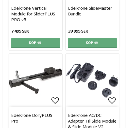
Lägg till i favoritlistan
Lägg t
Lägg t
Edelkrone Vertical
Edelkrone SlideMaster
Module for SliderPLUS
Bundle
PRO v5
7 495 SEK
39 995 SEK
KÖP
KÖP
Lägg till i favoritlistan
Lägg till i favoritlistan
Lägg t
Edelkrone DollyPLUS
Edelkrone AC/DC
Pro
Adapter Till Slide Module
& Slide Module V2