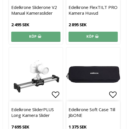
Lägg till i favoritlistan
Lägg t
Lägg t
Edelkrone Sliderone V2
Edelkrone FlexTILT PRO
Manual Kameraslider
Kamera Huvud
2 495 SEK
2 895 SEK
KÖP
KÖP
Lägg till i favoritlistan
Lägg t
Edelkrone SliderPLUS
Edelkrone Soft Case Till
Long Kamera Slider
JibONE
7 695 SEK
1 375 SEK