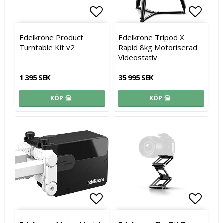
Lägg till i favoritlistan
Lägg till i favoritlistan
Lägg t
Lägg t
Edelkrone Product
Edelkrone Tripod X
Turntable Kit v2
Rapid 8kg Motoriserad
Videostativ
1 395 SEK
35 995 SEK
KÖP
KÖP
Lägg till i favoritlistan
Lägg t
Lägg t