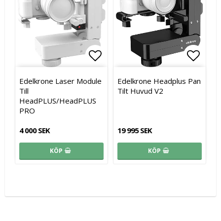
Lägg till i favoritlistan
Lägg t
Lägg t
Edelkrone Laser Module
Edelkrone Headplus Pan
Till
Tilt Huvud V2
HeadPLUS/HeadPLUS
PRO
4 000 SEK
19 995 SEK
KÖP
KÖP