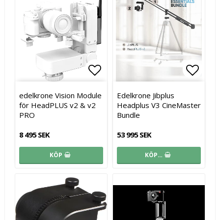
Lägg till i favoritlistan
Lägg till i favoritlistan
Lägg t
Lägg t
edelkrone Vision Module
Edelkrone Jibplus
för HeadPLUS v2 & v2
Headplus V3 CineMaster
PRO
Bundle
8 495 SEK
53 995 SEK
KÖP
KÖP…