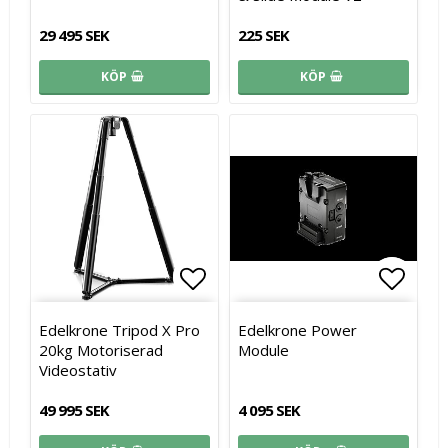
29 495 SEK
225 SEK
KÖP
KÖP
Lägg till i favoritlistan
Lägg till i favoritlistan
Lägg t
Lägg t
Edelkrone Tripod X Pro
Edelkrone Power
20kg Motoriserad
Module
Videostativ
49 995 SEK
4 095 SEK